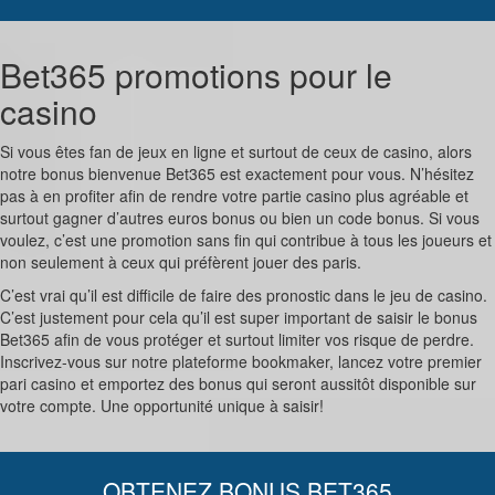
Bet365 promotions pour le
casino
Si vous êtes fan de jeux en ligne et surtout de ceux de casino, alors
notre bonus bienvenue Bet365 est exactement pour vous. N’hésitez
pas à en profiter afin de rendre votre partie casino plus agréable et
surtout gagner d’autres euros bonus ou bien un code bonus. Si vous
voulez, c’est une promotion sans fin qui contribue à tous les joueurs et
non seulement à ceux qui préfèrent jouer des paris.
C’est vrai qu’il est difficile de faire des pronostic dans le jeu de casino.
C’est justement pour cela qu’il est super important de saisir le bonus
Bet365 afin de vous protéger et surtout limiter vos risque de perdre.
Inscrivez-vous sur notre plateforme bookmaker, lancez votre premier
pari casino et emportez des bonus qui seront aussitôt disponible sur
votre compte. Une opportunité unique à saisir!
OBTENEZ BONUS BET365