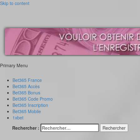
Skip to content
Bet365 Paris sportifs et casino – poker France – inscription
Primary Menu
Bet365 Paris sportifs et casino – poker France – inscription
Bet365 France
Bet365 Accès
Bet365 Bonus
Bet365 Code Promo
Bet365 Inscription
Bet365 Mobile
1xbet
Rechercher :