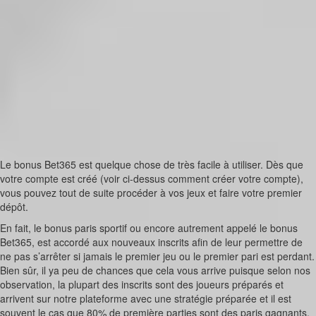
Le bonus Bet365 est quelque chose de très facile à utiliser. Dès que
votre compte est créé (voir ci-dessus comment créer votre compte),
vous pouvez tout de suite procéder à vos jeux et faire votre premier
dépôt.
En fait, le bonus paris sportif ou encore autrement appelé le bonus
Bet365, est accordé aux nouveaux inscrits afin de leur permettre de
ne pas s’arrêter si jamais le premier jeu ou le premier pari est perdant.
Bien sûr, il ya peu de chances que cela vous arrive puisque selon nos
observation, la plupart des inscrits sont des joueurs préparés et
arrivent sur notre plateforme avec une stratégie préparée et il est
souvent le cas que 80% de première parties sont des paris gagnants.