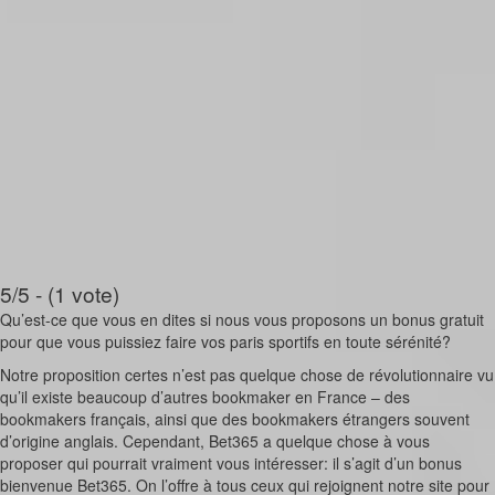
5/5 - (1 vote)
Qu’est-ce que vous en dites si nous vous proposons un bonus gratuit
pour que vous puissiez faire vos paris sportifs en toute sérénité?
Notre proposition certes n’est pas quelque chose de révolutionnaire vu
qu’il existe beaucoup d’autres bookmaker en France – des
bookmakers français, ainsi que des bookmakers étrangers souvent
d’origine anglais. Cependant, Bet365 a quelque chose à vous
proposer qui pourrait vraiment vous intéresser: il s’agit d’un bonus
bienvenue Bet365. On l’offre à tous ceux qui rejoignent notre site pour