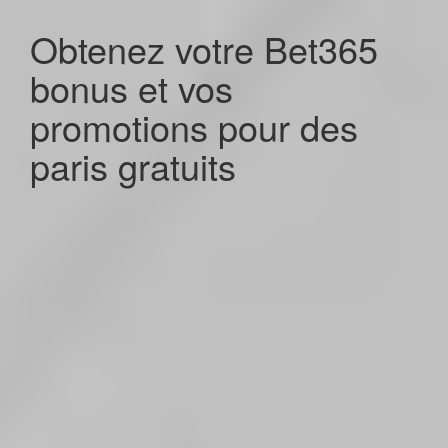
Obtenez votre Bet365
bonus et vos
promotions pour des
paris gratuits